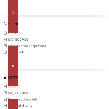
ŠKOLENÍ
GDPR
ISO/IEC 27001
Kybernetická bezpečnost
Řízení rizik
AUDITY
GDPR
ISO/IEC 27001
Kybernetické audity
Penetrační testy