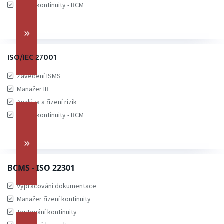
Řízení kontinuity - BCM
ISO/IEC 27001
Zavedení ISMS
Manažer IB
Analýza a řízení rizik
Řízení kontinuity - BCM
BCMS - ISO 22301
Vypracování dokumentace
Manažer řízení kontinuity
Testování kontinuity