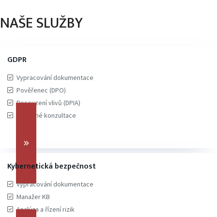
NAŠE SLUŽBY
GDPR
Vypracování dokumentace
Pověřenec (DPO)
Posouzení vlivů (DPIA)
Odborné konzultace
Kybernetická bezpečnost
Vypracování dokumentace
Manažer KB
Analýza a řízení rizik