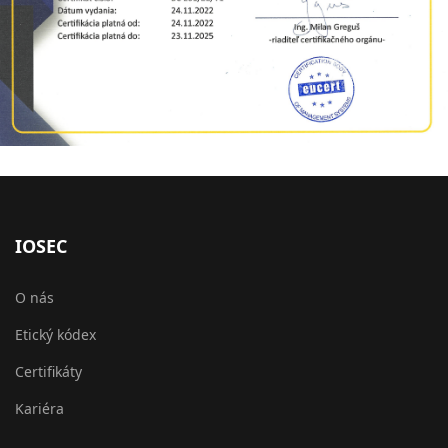
IOSEC
O nás
Etický kódex
Certifikáty
Kariéra