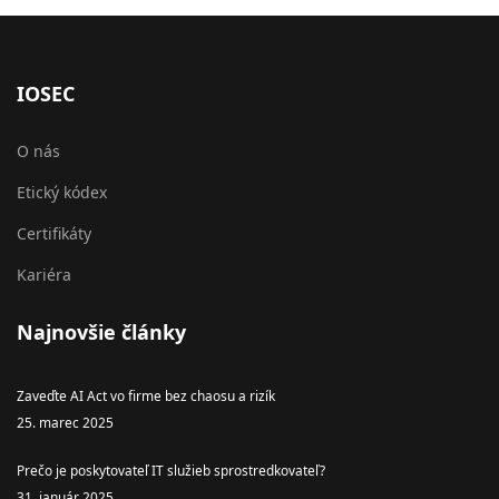
IOSEC
O nás
Etický kódex
Certifikáty
Kariéra
Najnovšie články
Zaveďte AI Act vo firme bez chaosu a rizík
25. marec 2025
Prečo je poskytovateľ IT služieb sprostredkovateľ?
31. január 2025