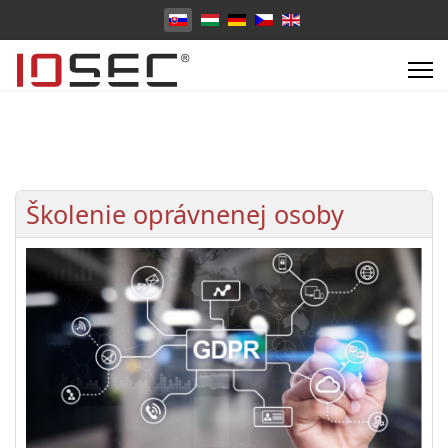
Vyberte váš jazyk
Školenie oprávnenej osoby