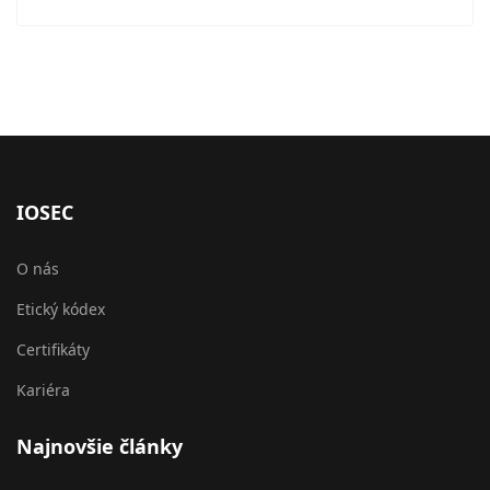
IOSEC
O nás
Etický kódex
Certifikáty
Kariéra
Najnovšie články